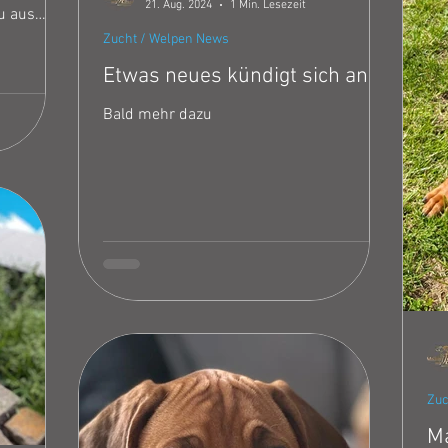
21. Aug. 2024
1 Min. Lesezeit
u aus
ean.
Zucht / Welpen News
in
Etwas neues kündigt sich an :D
ns nun
men) B-
Bald mehr dazu
etzt in
war. Wir
wicklung.
Zuc
Ma