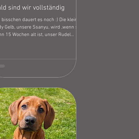
ld sind wir vollständig
 bisschen dauert es noch :) Die kleine
dy Gelb, unsere Ssanyu, wird ,wenn sie
nn 15 Wochen alt ist, unser Rudel
rvollständigen. Wir freuen uns schon
r auf die kleine Ungarin damit wir bald
lständig sind.