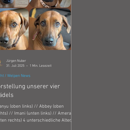
Jürgen Nuber
31. Juli 2025
1 Min. Lesezeit
ht / Welpen News
rstellung unserer vier
ädels
anyu (oben links) // Abbey (oben
hts) // Imani (unten links) // Amera
ten rechts) 4 unterschiedliche Alter, 4
nz unterschiedliche Charakter Ssanyu (