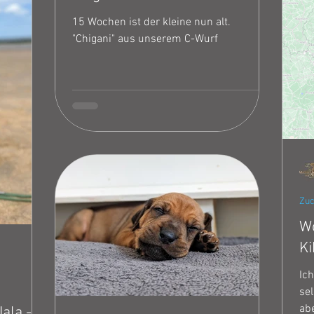
15 Wochen ist der kleine nun alt.
"Chigani" aus unserem C-Wurf
Zuc
Wo
Ki
Ich
sel
abe
ala -