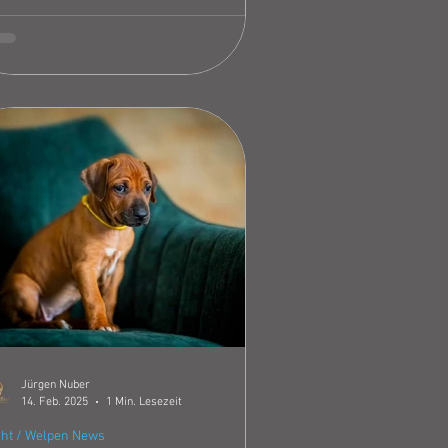
onate) , die jüngste der Truppe. Unser
arischer Späher , neugierig ,
fmerksam , noch etwas ängstlich sieht
les und rennt dann zurück zur Truppe
zu berichten. Abbey (1 Jahr), auch sie
t sehr aufmerksam, wenn Ssanyu etwas
sehen hat ist Abbey die tschechische
ßtruppe. Direkt drauf zu ,egal was
mmt. Ha
Jürgen Nuber
14. Feb. 2025
1 Min. Lesezeit
ht / Welpen News