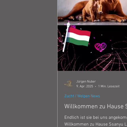
Jürgen Nuber
9. Apr. 2025
1 Min. Lesezeit
Zucht / Welpen News
Willkommen zu Hause 
Endlich ist sie bei uns angeko
Willkommen zu Hause Ssanyu La