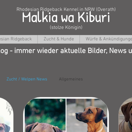
Malkia wa Kiburi
Rhodesian Ridgeback Kennel in NRW (Overath)
(stolze Königin)
sian Ridgeback
Zucht & Hunde
Würfe & Ankündigung
og - immer wieder aktuelle Bilder, News u
Zucht / Welpen News
Allgemeines