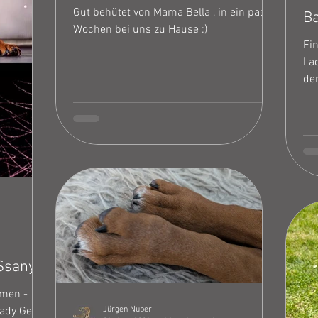
Gut behütet von Mama Bella , in ein paar
Ba
Wochen bei uns zu Hause :)
Ein
La
de
ve
seh
vol
Ssanyu
mmen -
dy Gelb -
Jürgen Nuber