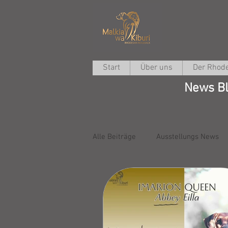
Start
Über uns
Der Rhode
News Bl
Alle Beiträge
Ausstellungs News