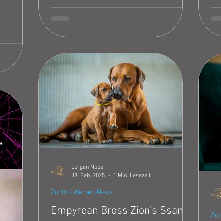
Kito (Besitzer Alina & Dennis) HD A1 ED 0
7 M
OCD Frei LÜW 0 Dilute N/N DM N/N JME
ung
N/N --- Imarion Queen Abbey Eilla HD A1
au
ED 0 OCD Frei LÜW 1 Dilute N/N DM N/N
al
JME N/N --- Empyrean Bross Zion's
um 
Ssanyu HD A1 ED 0 OCD Frei LÜW 0 Dilute
is
N/N DM N/N JME N/N --- Next Stop :
ge
Zuchtzulassungsprüfung
Sto
ko
Jürgen Nuber
18. Feb. 2025
1 Min. Lesezeit
Zucht / Welpen News
Empyrean Bross Zion's Ssanyu
Zuc