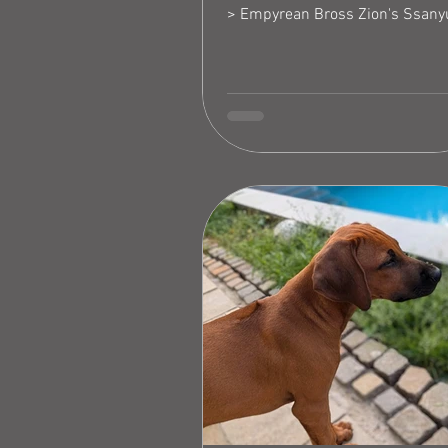
> Empyrean Bross Zion's Ssany
dem ungarischen Kennel Empyr
Herzlichen Dank an Virag für de
Vertrauen in uns. Wir kennen u
schon seit unserem (gemeinsa
Wurf bei dem Zion so wie auch j
Virags eigenem Wurf , der Vater 
sind sehr gespannt auf Ihre Ent