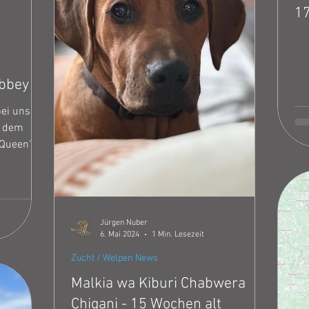
1
bbey
bei uns
f dem
Queen" ,
Ch. Tsavos
Ave Caesar
r Info auf
Jürgen Nuber
6. Mai 2024
1 Min. Lesezeit
Zucht / Welpen News
Malkia wa Kiburi Chabwera
Chigani - 15 Wochen alt