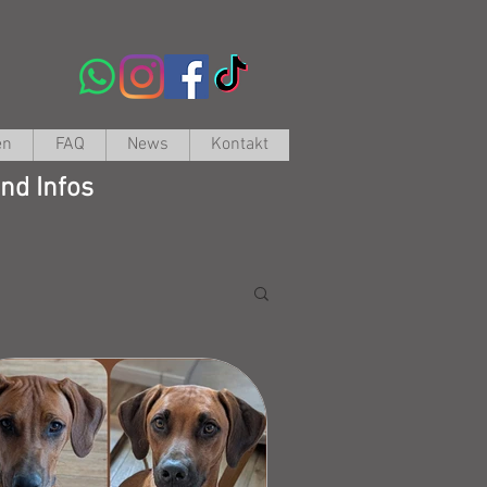
en
FAQ
News
Kontakt
nd Infos