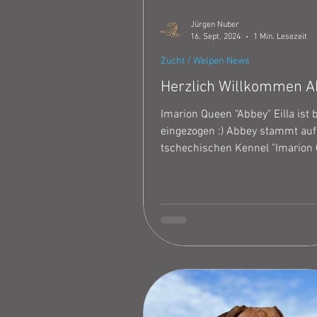
Jürgen Nuber
16. Sept. 2024
1 Min. Lesezeit
Zucht / Welpen News
Herzlich Willkommen A
Imarion Queen "Abbey" Eilla ist 
eingezogen :) Abbey stammt au
tschechischen Kennel "Imarion 
aus der Verpaarung C.I.B. Multi
Hunter Diamond Edition Tayo x 
Neverending Story "Eileen" Weite
der Homepage :)