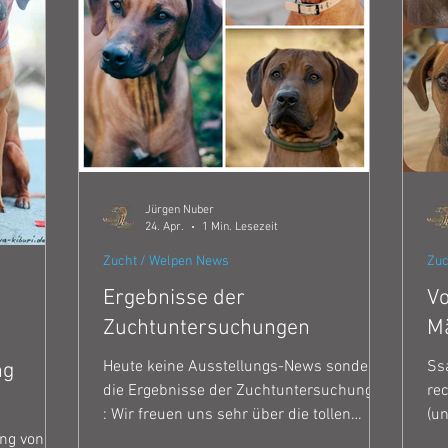
Jürgen Nuber
24. Apr.
1 Min. Lesezeit
Zucht / Welpen News
Zuc
Ergebnisse der
Vo
Zuchtuntersuchungen
M
Heute keine Ausstellungs-News sondern
Ss
ng
die Ergebnisse der Zuchtuntersuchungen
rec
: Wir freuen uns sehr über die tollen
(un
Ergebnisse :) Malkia wa Kiburi Call me
ga
ng von