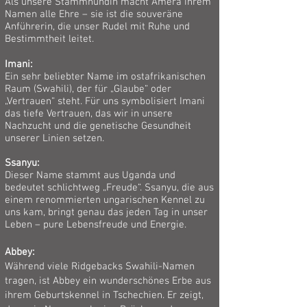
Als unsere Stammhündin macht Amera ihrem
Namen alle Ehre – sie ist die souveräne
Anführerin, die unser Rudel mit Ruhe und
Bestimmtheit leitet.
Imani:
Ein sehr beliebter Name im ostafrikanischen
Raum (Swahili), der für „Glaube“ oder
„Vertrauen“ steht. Für uns symbolisiert Imani
das tiefe Vertrauen, das wir in unsere
Nachzucht und die genetische Gesundheit
unserer Linien setzen.
Ssanyu:
Dieser Name stammt aus Uganda und
bedeutet schlichtweg „Freude“. Ssanyu, die aus
einem renommierten ungarischen Kennel zu
uns kam, bringt genau das jeden Tag in unser
Leben – pure Lebensfreude und Energie.
Abbey:
Während viele Ridgebacks Swahili-Namen
tragen, ist Abbey ein wunderschönes Erbe aus
ihrem Geburtskennel in Tschechien. Er zeigt,