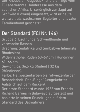
Der Rhodesian Ridgeback ist die einzige vom
FCI anerkannte Hunderasse aus dem
südlichen Afrika. Ursprünglich zur Jagd auf
Großwild (Löwen) eingesetzt, wird er heute
weltweit als wachsamer Begleiter und loyaler
Familienhund geschätzt.
Der Standard (FCI Nr. 146)
Gruppe 6: Laufhunde, Schweißhunde und
verwandte Rassen.
Ursprung: Südafrika und Simbabwe (ehemals
Rhodesien).
Widerristhöhe: Rüden 63–69 cm | Hündinnen
61–66 cm.
Gewicht: ca. 36,5 kg (Rüden) | 32 kg
(Hündinnen).
Farbe: Hellweizenfarben bis rotweizenfarben.
Besonderheit: Der „Ridge“ (umgekehrter
Aalstrich auf dem Rücken).
Der erste Standard wurde 1922 von Francis
Richard Barnes in Bulawayo aufgestellt und
basierte in seinen Grundzügen auf dem
Standard des Dalmatiners.