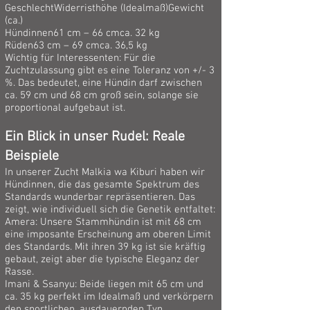
GeschlechtWiderristhöhe (Idealmaß)Gewicht
(ca.)
Hündinnen61 cm – 66 cmca. 32 kg
Rüden63 cm – 69 cmca. 36,5 kg
Wichtig für Interessenten: Für die
Zuchtzulassung gibt es eine Toleranz von +/- 3
%. Das bedeutet, eine Hündin darf zwischen
ca. 59 cm und 68 cm groß sein, solange sie
proportional aufgebaut ist.
Ein Blick in unser Rudel: Reale
Beispiele
In unserer Zucht Malkia wa Kiburi haben wir
Hündinnen, die das gesamte Spektrum des
Standards wunderbar repräsentieren. Das
zeigt, wie individuell sich die Genetik entfaltet:
Amera: Unsere Stammhündin ist mit 68 cm
eine imposante Erscheinung am oberen Limit
des Standards. Mit ihren 39 kg ist sie kräftig
gebaut, zeigt aber die typische Eleganz der
Rasse.
Imani & Ssanyu: Beide liegen mit 65 cm und
ca. 35 kg perfekt im Idealmaß und verkörpern
den sportlichen, ausdauernden Typ.