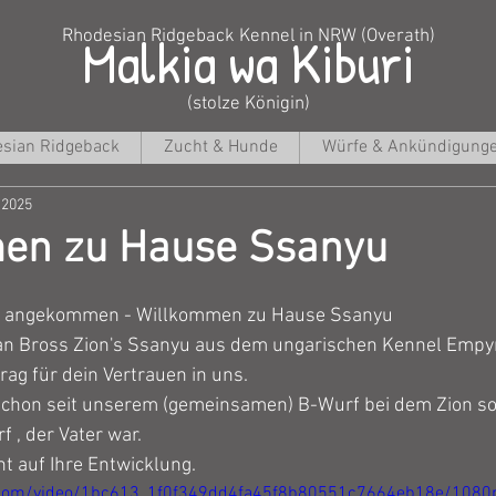
Malkia wa Kiburi
Rhodesian Ridgeback Kennel in NRW (Overath)
(stolze Königin)
sian Ridgeback
Zucht & Hunde
Würfe & Ankündigung
. 2025
en zu Hause Ssanyu
uns angekommen - Willkommen zu Hause Ssanyu
an Bross Zion's Ssanyu aus dem ungarischen Kennel Empy
rag für dein Vertrauen in uns.
chon seit unserem (gemeinsamen) B-Wurf bei dem Zion so w
 , der Vater war.
t auf Ihre Entwicklung.
ic.com/video/1bc613_1f0f349dd4fa45f8b80551c7664eb18e/1080