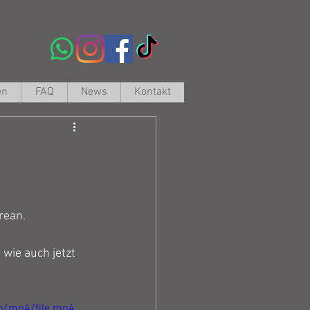
en
FAQ
News
Kontakt
rean.
ie auch jetzt 
p/mp4/file.mp4