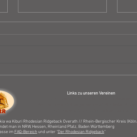
Ergebnisse der
Vorst
Zuchtuntersuchungen
Mäde
Links zu unseren Vereinen
VDH - Verband für das deutsche Hundewesen
DZRR - Deutsche Züchtergemeinschaft Rhodesian Ridgeba
FCI - Federation Cynologique International
ia wa Kiburi Rhodesian Ridgeback Overath // Rhein-Bergischer Kreis (
Köln
indet man in NRW, Hessen, Rheinland Pfalz, Baden Württemberg
Rasse im
FAQ-Bereich
und unter "
Der Rhodesian Ridgeback
"