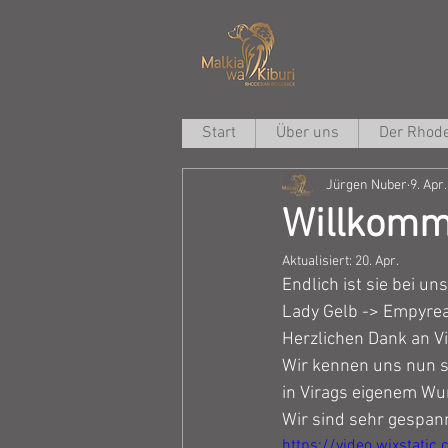
Start
Über uns
Der Rhode
Jürgen Nuber
9. Apr
Willkomm
Aktualisiert:
20. Apr.
Endlich ist sie bei 
Lady Gelb -> Empyre
Herzlichen Dank an Vi
Wir kennen uns nun s
in Virags eigenem Wurf
Wir sind sehr gespann
https://video.wixstat