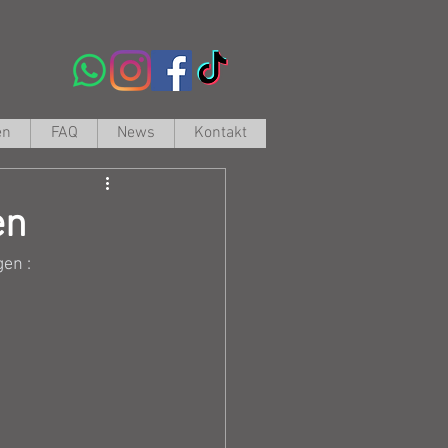
en
FAQ
News
Kontakt
en
en :