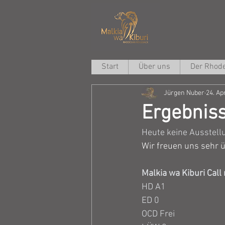
Start
Über uns
Der Rhode
Jürgen Nuber
24. Ap
Ergebnis
Heute keine Ausstell
Wir freuen uns sehr ü
Malkia wa Kiburi Call 
HD A1
ED 0
OCD Frei