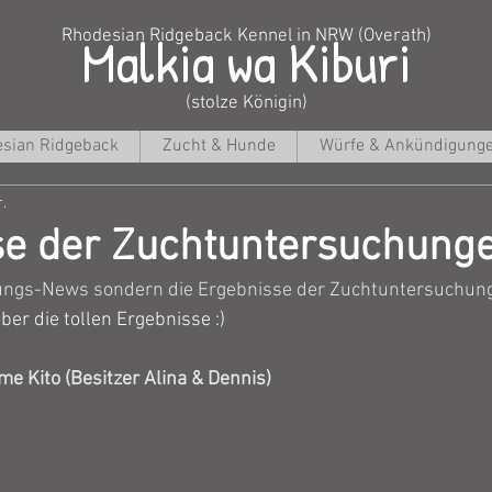
Malkia wa Kiburi
Rhodesian Ridgeback Kennel in NRW (Overath)
(stolze Königin)
sian Ridgeback
Zucht & Hunde
Würfe & Ankündigung
r.
se der Zuchtuntersuchung
ungs-News sondern die Ergebnisse der Zuchtuntersuchung
ber die tollen Ergebnisse :)
me Kito (Besitzer Alina & Dennis)