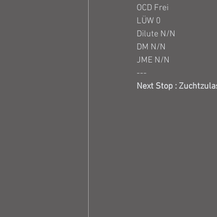
OCD Frei
LÜW 0
Dilute N/N
DM N/N
JME N/N
---
Next Stop : Zuchtzul