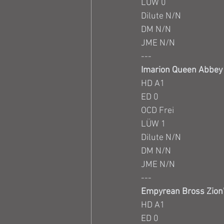
LÜW 0
Dilute N/N
DM N/N
JME N/N
---
Imarion Queen Abbey 
HD A1
ED 0
OCD Frei
LÜW 1
Dilute N/N
DM N/N
JME N/N
---
Empyrean Bross Zion
HD A1
ED 0