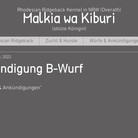
Malkia wa Kiburi
Rhodesian Ridgeback Kennel in NRW (Overath)
(stolze Königin)
sian Ridgeback
Zucht & Hunde
Würfe & Ankündigung
t. 2022
ndigung B-Wurf
 & Ankündigungen"