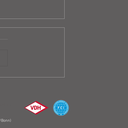
ellung unserer vier
ls
ck e.V.
/Bonn)