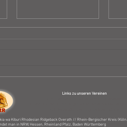
Ergebnisse der
Vorst
Zuchtuntersuchungen
Mäde
Links zu unseren Vereinen
VDH - Verband für das deutsche Hundewesen
DZRR - Deutsche Züchtergemeinschaft Rhodesian Ridgeba
FCI - Federation Cynologique International
ia wa Kiburi Rhodesian Ridgeback Overath // Rhein-Bergischer Kreis (
Köln
indet man in NRW, Hessen, Rheinland Pfalz, Baden Württemberg