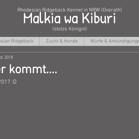
Malkia wa Kiburi
Rhodesian Ridgeback Kennel in NRW (Overath)
(stolze Königin)
sian Ridgeback
Zucht & Hunde
Würfe & Ankündigung
pt. 2018
r kommt....
2017 :D