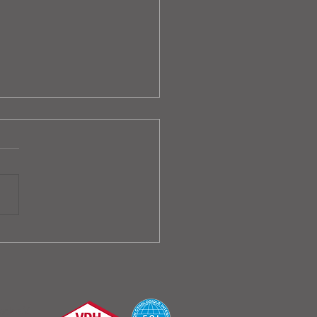
bnisse CACIB
ershausen 2026
ck e.V.