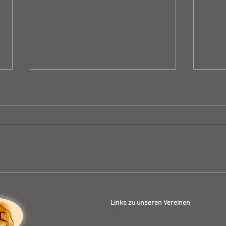
Zuchtzulassungsprüfung
Erge
Abbey
Sond
Links zu unseren Vereinen
VDH - Verband für das deutsche Hundewesen
DZRR - Deutsche Züchtergemeinschaft Rhodesian Ridgeba