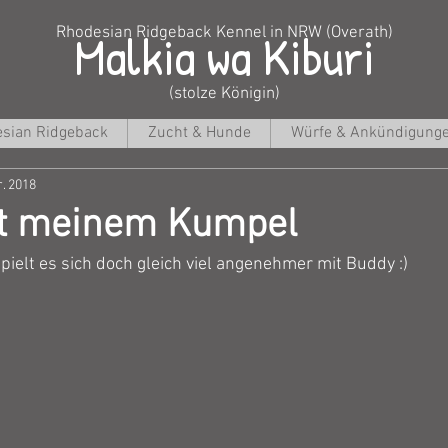
Malkia wa Kiburi
Rhodesian Ridgeback Kennel in NRW (Overath)
(stolze Königin)
sian Ridgeback
Zucht & Hunde
Würfe & Ankündigung
r. 2018
it meinem Kumpel
ielt es sich doch gleich viel angenehmer mit Buddy :)