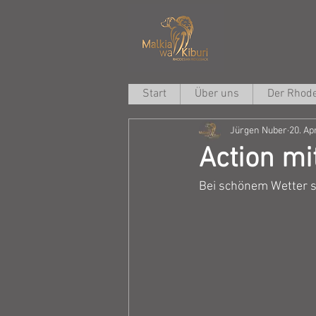
Start
Über uns
Der Rhode
Jürgen Nuber
20. Ap
Action m
Bei schönem Wetter sp