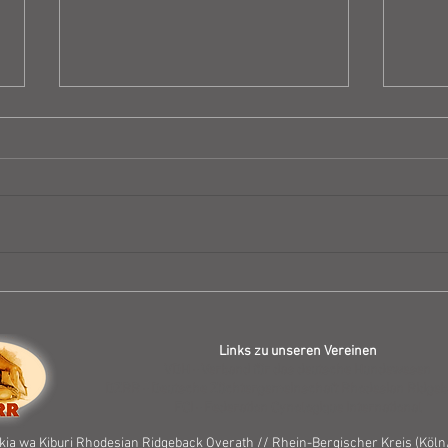
Zuchtzulassungsprüfung
Erge
Abbey
Sond
Links zu unseren Vereinen
VDH - Verband für das deutsche Hundewesen
DZRR - Deutsche Züchtergemeinschaft Rhodesian Ridgeba
FCI - Federation Cynologique International
ia wa Kiburi Rhodesian Ridgeback Overath // Rhein-Bergischer Kreis (
Köln