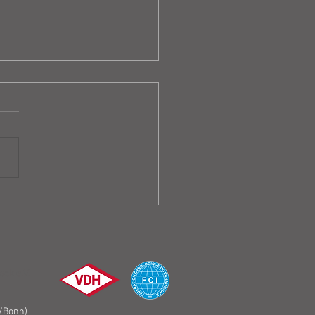
bnisse CACIB
ershausen 2026
ck e.V.
/Bonn)